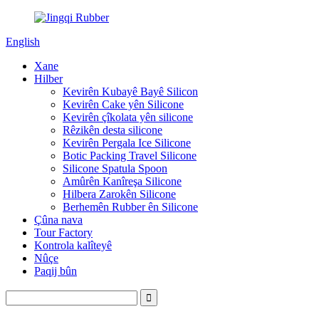
English
Xane
Hilber
Kevirên Kubayê Bayê Silicon
Kevirên Cake yên Silicone
Kevirên çîkolata yên silicone
Rêzikên desta silicone
Kevirên Pergala Ice Silicone
Botic Packing Travel Silicone
Silicone Spatula Spoon
Amûrên Kanîreşa Silicone
Hilbera Zarokên Silicone
Berhemên Rubber ên Silicone
Çûna nava
Tour Factory
Kontrola kalîteyê
Nûçe
Paqij bûn