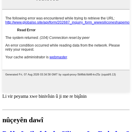
Li vir peyama xwe binivîsin û ji me re bişînin
nûçeyên dawî