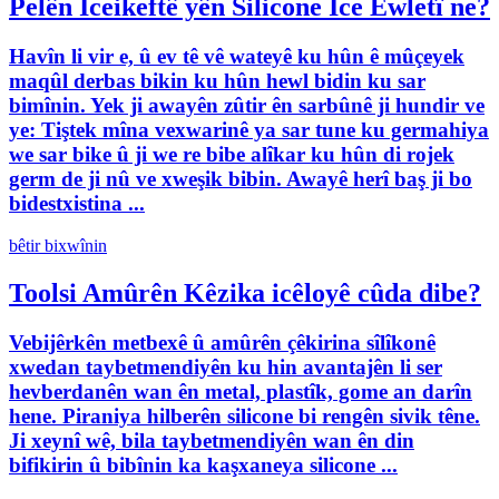
Pelên Iceikeftê yên Silicone Ice Ewletî ne?
Havîn li vir e, û ev tê vê wateyê ku hûn ê mûçeyek
maqûl derbas bikin ku hûn hewl bidin ku sar
bimînin. Yek ji awayên zûtir ên sarbûnê ji hundir ve
ye: Tiştek mîna vexwarinê ya sar tune ku germahiya
we sar bike û ji we re bibe alîkar ku hûn di rojek
germ de ji nû ve xweşik bibin. Awayê herî baş ji bo
bidestxistina ...
bêtir bixwînin
Toolsi Amûrên Kêzika icêloyê cûda dibe?
Vebijêrkên metbexê û amûrên çêkirina sîlîkonê
xwedan taybetmendiyên ku hin avantajên li ser
hevberdanên wan ên metal, plastîk, gome an darîn
hene. Piraniya hilberên silicone bi rengên sivik têne.
Ji xeynî wê, bila taybetmendiyên wan ên din
bifikirin û bibînin ka kaşxaneya silicone ...