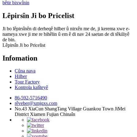
bêtir bixwînin
Lêpirsîn Ji bo Pricelist
Ji bo lêpirsînên di derheqê hilber û nirxên me de, ji kerema xwe e-
nameya xwe ji me re bihêlin û em ê di nav 24 saetan de di têkiliyê
de bin.
Lêpirsîn Ji bo Pricelist
Infomation
Çûna nava
Hilber
Tour Factory
Kontrola kalîteyê
86-592-5716490
rêveber@xmjqxs.com
No.43 XiaCun ShangTang Village Guankou Town JiMei
District Xiamen Fujian Chinaîn