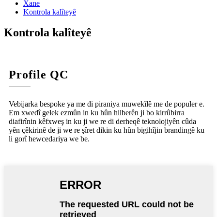
Xane
Kontrola kalîteyê
Kontrola kalîteyê
Profile QC
Vebijarka bespoke ya me di piraniya muwekîlê me de populer e.
Em xwedî gelek ezmûn in ku hûn hilberên ji bo kirrûbirra
diafirînin kêfxweş in ku ji we re di derheqê teknolojiyên cûda
yên çêkirinê de ji we re şîret dikin ku hûn bigihîjin brandingê ku
li gorî hewcedariya we be.